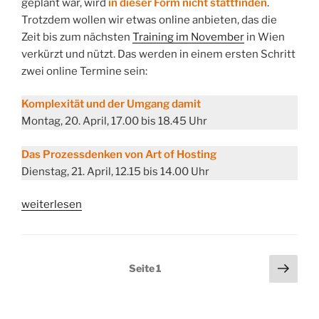
geplant war, wird
in dieser Form nicht stattfinden
.
Trotzdem wollen wir etwas online anbieten, das die
Zeit bis zum nächsten
Training im November
in Wien
verkürzt und nützt. Das werden in einem ersten Schritt
zwei online Termine sein:
Komplexität und der Umgang damit
Montag, 20. April, 17.00 bis 18.45 Uhr
Das
Prozessdenken von Art of Hosting
Dienstag, 21. April, 12.15 bis 14.00 Uhr
„Wie
weiterlesen
wir
in
der
Seitennummerierung
Näch
Seite
1
Coronazeit
Seit
der
weiter
Beiträge
hosten