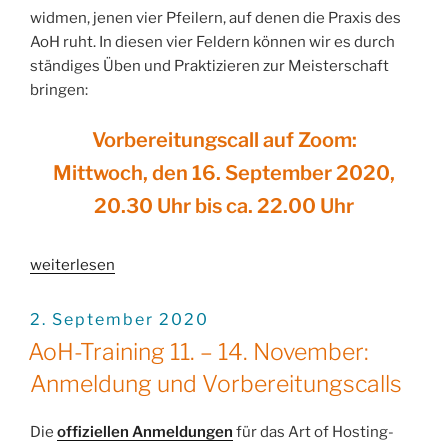
widmen, jenen vier Pfeilern, auf denen die Praxis des
AoH ruht. In diesen vier Feldern können wir es durch
ständiges Üben und Praktizieren zur Meisterschaft
bringen:
Vorbereitungscall auf Zoom:
Mittwoch, den 16. September 2020,
20.30 Uhr bis ca. 22.00 Uhr
„AoH-
weiterlesen
Training
11.
VERÖFFENTLICHT
2. September 2020
AM
–
AoH-Training 11. – 14. November:
14.
Anmeldung und Vorbereitungscalls
November:
Vorbereitungscall
Die
offiziellen Anmeldungen
für das Art of Hosting-
zur