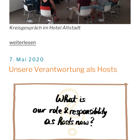
Kreisgespräch im Hotel Altstadt
„AoH-
weiterlesen
Training
11.
VERÖFFENTLICHT
7. Mai 2020
AM
–
Unsere Verantwortung als Hosts
14.
November:
Anmeldung
und
Vorbereitungscalls“