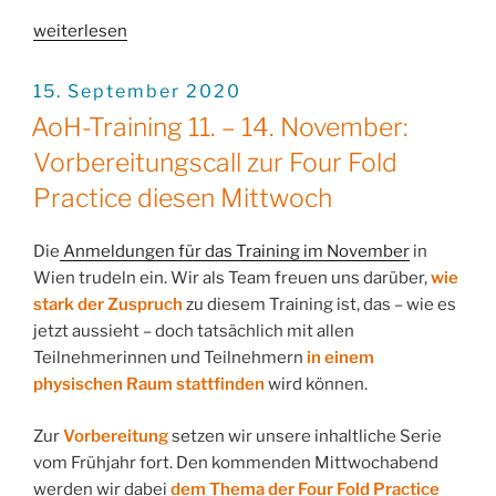
„Was
weiterlesen
ist
Art
VERÖFFENTLICHT
15. September 2020
AM
of
AoH-Training 11. – 14. November:
Hosting?
Vorbereitungscall zur Four Fold
Eine
Zusammenstellung
Practice diesen Mittwoch
verschiedener
Facetten“
Die
Anmeldungen für das Training im November
in
Wien trudeln ein. Wir als Team freuen uns darüber,
wie
stark der Zuspruch
zu diesem Training ist, das – wie es
jetzt aussieht – doch tatsächlich mit allen
Teilnehmerinnen und Teilnehmern
in einem
physischen Raum stattfinden
wird können.
Zur
Vorbereitung
setzen wir unsere inhaltliche Serie
vom Frühjahr fort. Den kommenden Mittwochabend
werden wir dabei
dem Thema der Four Fold Practice