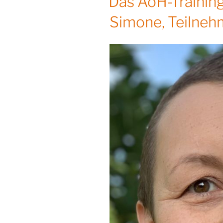
Das AoH-Training
Simone, Teilneh