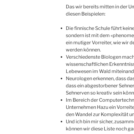
Das wir bereits mitten in der U
diesen Beispielen:
Die finnische Schule führt kein
sondern ist mit dem «phenomen 
ein mutiger Vorreiter, wie wir
werden können.
Verschiedenste Biologen mache
wissenschaftlichen Erkenntnis
Lebewesen im Wald miteinand
Neurologen erkennen, dass das 
dass ein abgestorbener Sehner
Sehnerven so kreativ sein kö
Im Bereich der Computertechno
Unternehmen Hazu ein Vorreiter,
den Wandel zur Komplexität u
Und ich bin mir sicher, zusamme
können wir diese Liste noch ga