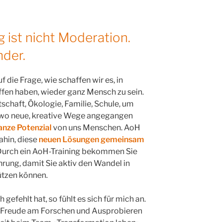
g ist nicht Moderation.
nder.
 die Frage, wie schaffen wir es, in
affen haben, wieder ganz Mensch zu sein.
schaft, Ökologie, Familie, Schule, um
, wo neue, kreative Wege angegangen
anze Potenzial
von uns Menschen. AoH
ahin, diese
neuen Lösungen gemeinsam
 Durch ein AoH-Training bekommen Sie
hrung, damit Sie aktiv den Wandel in
ützen können.
gefehlt hat, so fühlt es sich für mich an.
er Freude am Forschen und Ausprobieren