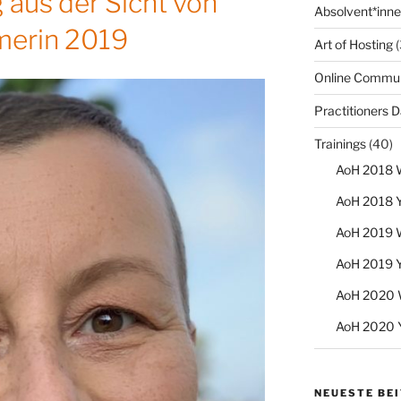
 aus der Sicht von
Absolvent*inn
merin 2019
Art of Hosting
(
Online Communi
Practitioners 
Trainings
(40)
AoH 2018 
AoH 2018 Y
AoH 2019 
AoH 2019 Y
AoH 2020 
AoH 2020 Y
NEUESTE BE