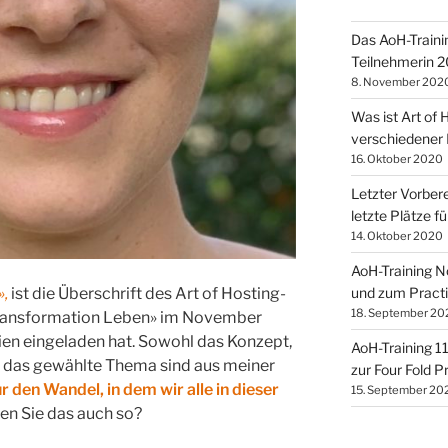
Das AoH-Traini
Teilnehmerin 
8. November 202
Was ist Art of
verschiedener 
16. Oktober 2020
Letzter Vorbere
letzte Plätze f
14. Oktober 2020
AoH-Training N
und zum Practi
»,
ist die Überschrift des Art of Hosting-
18. September 20
Transformation Leben» im November
ien eingeladen hat. Sowohl das Konzept,
AoH-Training 11
ch das gewählte Thema sind aus meiner
zur Four Fold 
 den Wandel, in dem wir alle in dieser
15. September 20
ren Sie das auch so?