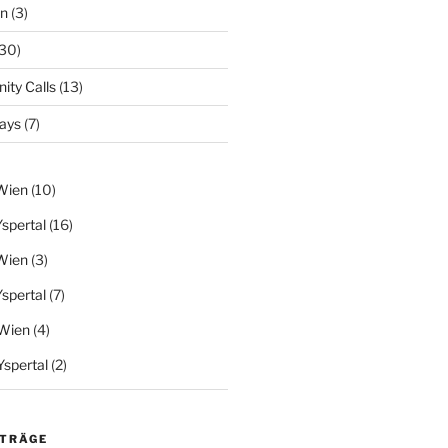
en
(3)
30)
ty Calls
(13)
Days
(7)
Wien
(10)
spertal
(16)
Wien
(3)
spertal
(7)
Wien
(4)
spertal
(2)
ITRÄGE