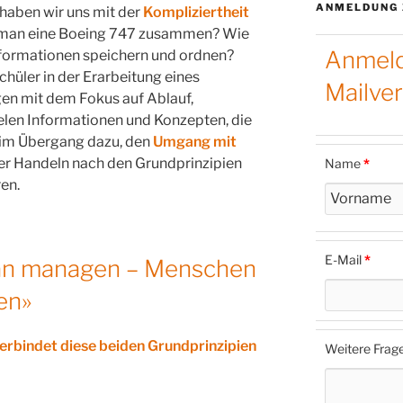
ANMELDUNG 
g haben wir uns mit der
Kompliziertheit
t man eine Boeing 747 zusammen? Wie
Anmeld
nformationen speichern und ordnen?
chüler in der Erarbeitung eines
Mailver
gen mit dem Fokus auf Ablauf,
elen Informationen und Konzepten, die
r im Übergang dazu, den
Umgang mit
er Handeln nach den Grundprinzipien
Name
*
ren.
E-Mail
*
an managen – Menschen
en»
erbindet diese beiden Grundprinzipien
Weitere Frag