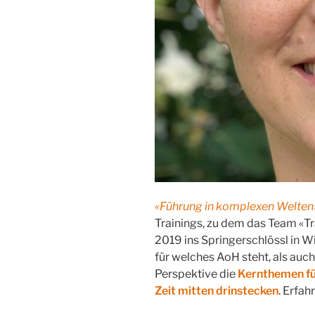
«Führung in komplexen Welten
Trainings, zu dem das Team «
2019 ins Springerschlössl in W
für welches AoH steht, als au
Perspektive die
Kernthemen für
Zeit mitten drinstecken
. Erfah