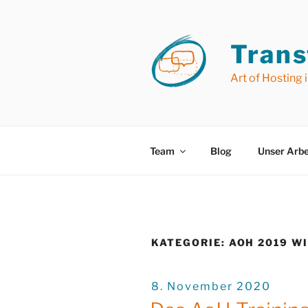
Zum
Inhalt
springen
Trans
Art of Hosting 
Team
Blog
Unser Arbe
KATEGORIE:
AOH 2019 W
VERÖFFENTLICHT
8. November 2020
AM