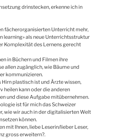
msetzung drinstecken, erkenne ich in
en fächerorganisierten Unterricht mehr,
learning» als neue Unterrichtsstruktur
 der Komplexität des Lernens gerecht
n in Büchern und Filmen ihre
se allen zugänglich, wie Bäume und
er kommunizieren.
Hirn plastisch ist und Ärzte wissen,
v heilen kann oder die anderen
nnen und diese Aufgabe mitübernehmen.
logie ist für mich das Schweizer
 wie wir auch in der digitalisierten Welt
msetzen können.
n mit Ihnen, liebe Leserin/lieber Leser,
nz gross erweitern?.