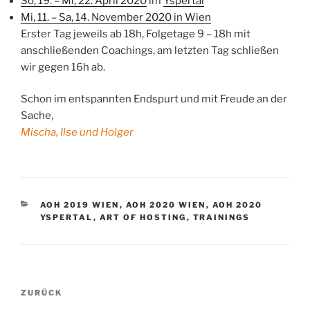
So, 19. – Mi, 22. April 2020
im
Yspertal
Mi, 11. – Sa, 14. November 2020 in Wien
Erster Tag jeweils ab 18h, Folgetage 9 – 18h mit
anschließenden Coachings, am letzten Tag schließen
wir gegen 16h ab.
Schon im entspannten Endspurt und mit Freude an der
Sache,
Mischa, Ilse und Holger
KATEGORIEN
AOH 2019 WIEN
,
AOH 2020 WIEN
,
AOH 2020
YSPERTAL
,
ART OF HOSTING
,
TRAININGS
Beitragsnavigation
Vorheriger
ZURÜCK