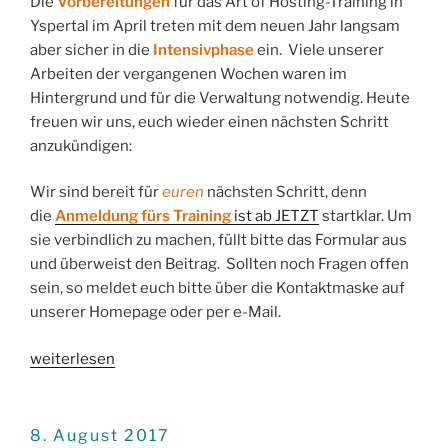
Die
Vorbereitungen
für das Art of Hosting-Training in
Yspertal im April treten mit dem neuen Jahr langsam
aber sicher in die
Intensivphase
ein. Viele unserer
Arbeiten der vergangenen Wochen waren im
Hintergrund und für die Verwaltung notwendig. Heute
freuen wir uns, euch wieder einen nächsten Schritt
anzukündigen:
Wir sind bereit für
euren
nächsten Schritt, denn
die
Anmeldung fürs Training
ist ab JETZT
startklar. Um
sie verbindlich zu machen, füllt bitte das Formular aus
und überweist den Beitrag. Sollten noch Fragen offen
sein, so meldet euch bitte über die Kontaktmaske auf
unserer Homepage oder per e-Mail.
„Anmeldung
weiterlesen
jetzt!“
VERÖFFENTLICHT
8. August 2017