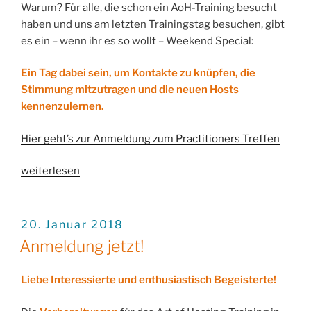
Warum? Für alle, die schon ein AoH-Training besucht
haben und uns am letzten Trainingstag besuchen, gibt
es ein – wenn ihr es so wollt – Weekend Special:
Ein Tag dabei sein, um Kontakte zu knüpfen, die
Stimmung mitzutragen und die neuen Hosts
kennenzulernen.
Hier geht’s zur Anmeldung zum Practitioners Treffen
„Der
weiterlesen
brennheiß
servierte
Guglhupf!“
VERÖFFENTLICHT
20. Januar 2018
AM
Anmeldung jetzt!
Liebe Interessierte und enthusiastisch Begeisterte!