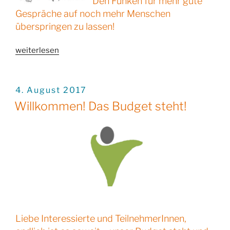
Den Funken für mehr gute
Gespräche auf noch mehr Menschen
überspringen zu lassen!
„11
weiterlesen
Gastgeberinnen
und
Gastgeber
VERÖFFENTLICHT
4. August 2017
AM
im
Willkommen! Das Budget steht!
Yspertal!“
Liebe Interessierte und TeilnehmerInnen,