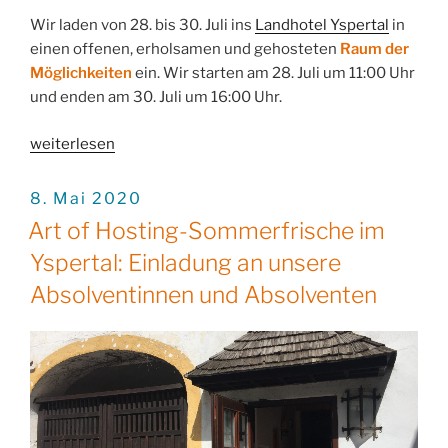
Wir laden von 28. bis 30. Juli ins
Landhotel Yspertal
in
einen offenen, erholsamen und gehosteten
Raum der
Möglichkeiten
ein. Wir starten am 28. Juli um 11:00 Uhr
und enden am 30. Juli um 16:00 Uhr.
„Art
weiterlesen
of
Hosting-
VERÖFFENTLICHT
8. Mai 2020
AM
Sommerfrische:
Art of Hosting-Sommerfrische im
Eine
Yspertal: Einladung an unsere
Einladung
zum
Absolventinnen und Absolventen
Sinnieren
und
Durchatmen“