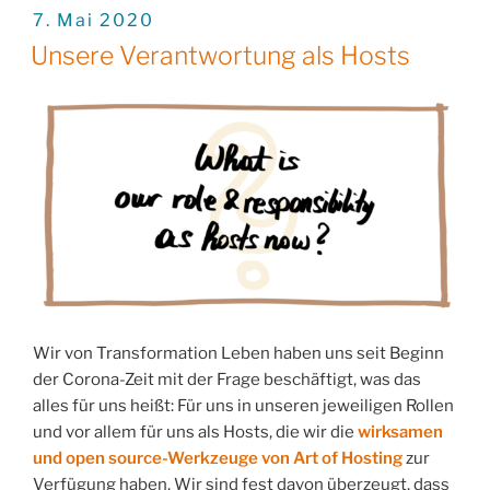
Hosting-
VERÖFFENTLICHT
7. Mai 2020
AM
Sommerfrische
Unsere Verantwortung als Hosts
im
Yspertal:
Einladung
an
unsere
Absolventinnen
und
Absolventen“
Wir von Transformation Leben haben uns seit Beginn
der Corona-Zeit mit der Frage beschäftigt, was das
alles für uns heißt: Für uns in unseren jeweiligen Rollen
und vor allem für uns als Hosts, die wir die
wirksamen
und open source-Werkzeuge von Art of Hosting
zur
Verfügung haben. Wir sind fest davon überzeugt, dass