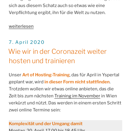
sich aus diesem Schatz auch so etwas wie eine
Verpflichtung ergibt, ihn für die Welt zu nutzen.
„Unsere
weiterlesen
Verantwortung
als
VERÖFFENTLICHT
7. April 2020
AM
Hosts“
Wie wir in der Coronazeit weiter
hosten und trainieren
Unser
Art of Hosting-Training
, das für April in Yspertal
geplant war, wird
in dieser Form nicht stattfinden
.
Trotzdem wollen wir etwas online anbieten, das die
Zeit bis zum nächsten
Training im November
in Wien
verkürzt und nützt. Das werden in einem ersten Schritt
zwei online Termine sein:
Komplexität und der Umgang damit
Montag, 20. April, 17.00 bis 18.45 Uhr