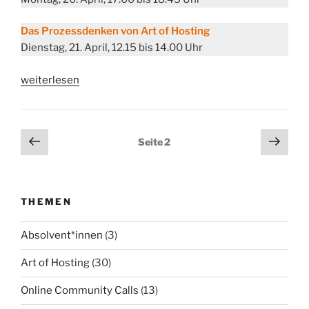
Das
Prozessdenken von Art of Hosting
Dienstag, 21. April, 12.15 bis 14.00 Uhr
„Wie
weiterlesen
wir
in
der
Seitennummerierung
Vorherige
Näch
Seite
2
Coronazeit
Seite
Seit
der
weiter
Beiträge
hosten
und
THEMEN
trainieren“
Absolvent*innen
(3)
Art of Hosting
(30)
Online Community Calls
(13)