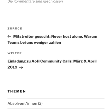
Die Kommentare sind geschlossen.
Beitragsnavigation
Vorheriger
ZURÜCK
Beitrag
Mitstreiter gesucht: Never host alone. Warum
Teams bei uns weniger zahlen
Nächster
WEITER
Beitrag
Einladung zu AoH Community Calls: März & April
2019
THEMEN
Absolvent*innen
(3)