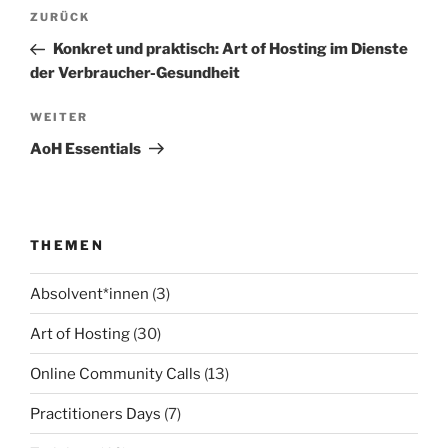
Beitragsnavigation
Vorheriger
ZURÜCK
Beitrag
Konkret und praktisch: Art of Hosting im Dienste
der Verbraucher-Gesundheit
Nächster
WEITER
Beitrag
AoH Essentials
THEMEN
Absolvent*innen
(3)
Art of Hosting
(30)
Online Community Calls
(13)
Practitioners Days
(7)