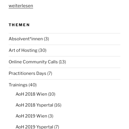
„Das
weiterlesen
Team
ist
THEMEN
komplett:
Willkommen
Absolvent*innen
(3)
Lena,
Pam
Art of Hosting
(30)
&
Augustin!“
Online Community Calls
(13)
Practitioners Days
(7)
Trainings
(40)
AoH 2018 Wien
(10)
AoH 2018 Yspertal
(16)
AoH 2019 Wien
(3)
AoH 2019 Yspertal
(7)