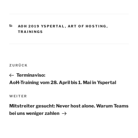
KATEGORIEN
AOH 2019 YSPERTAL
,
ART OF HOSTING
,
TRAININGS
Beitragsnavigation
Vorheriger
ZURÜCK
Beitrag
Terminaviso:
AoH-Training vom 28. April bis 1. Mai in Yspertal
Nächster
WEITER
Beitrag
Mitstreiter gesucht: Never host alone. Warum Teams
bei uns weniger zahlen